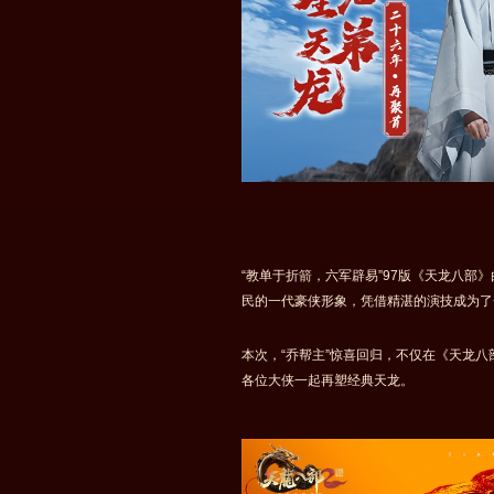
“教单于折箭，六军辟易”97版《天龙八部
民的一代豪侠形象，凭借精湛的演技成为了
本次，“乔帮主”惊喜回归，不仅在《天龙
各位大侠一起再塑经典天龙。