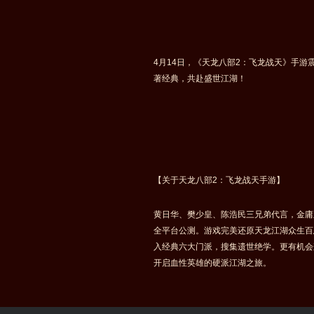
4月14日，《天龙八部2：飞龙战天》手
著经典，共赴盛世江湖！
【关于天龙八部2：飞龙战天手游】
黄日华、樊少皇、陈浩民三兄弟代言，金庸
全平台公测。游戏完美还原天龙江湖众生百
入经典六大门派，搜集遗世绝学。更有机会
开启血性英雄的硬派江湖之旅。