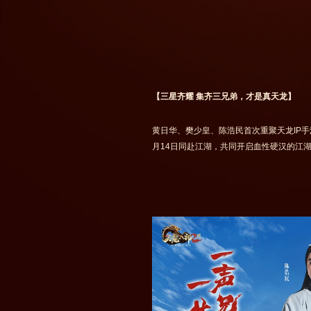
【三星齐耀 集齐三兄弟，才是真天龙】
黄日华、樊少皇、陈浩民首次重聚天龙IP
月14日同赴江湖，共同开启血性硬汉的江