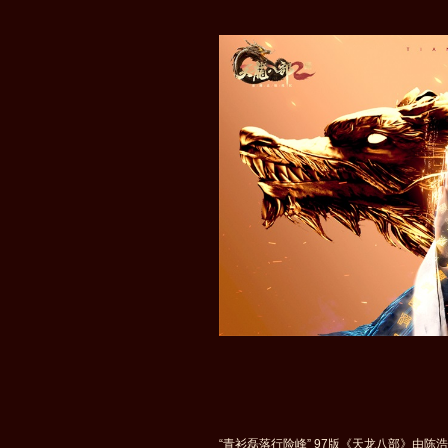
“青衫磊落行险峰” 97版《天龙八部》由