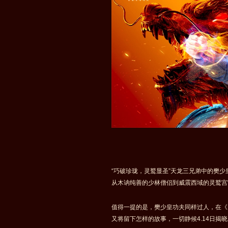
“巧破珍珑，灵鹫显圣”天龙三兄弟中的樊少
从木讷纯善的少林僧侣到威震西域的灵鹫宫
值得一提的是，樊少皇功夫同样过人，在《天
又将留下怎样的故事，一切静候4.14日揭