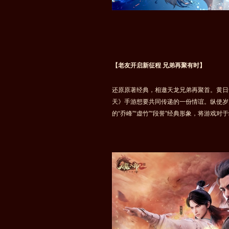
【老友开启新征程 兄弟再聚有时】
还原原著经典，相邀天龙兄弟再聚首。黄日
天》手游想要共同传递的一份情谊。纵使岁
的“乔峰”“虚竹”“段誉”经典形象，将游