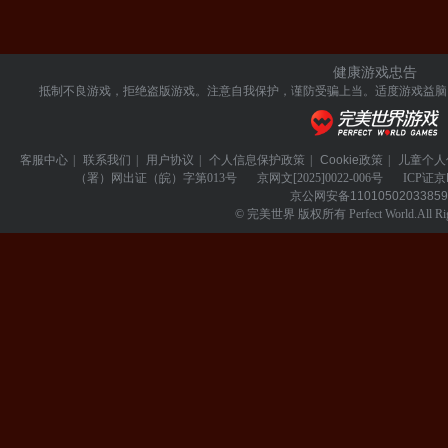
健康游戏忠告
抵制不良游戏，拒绝盗版游戏。注意自我保护，谨防受骗上当。
适度游戏益脑
客服中心
|
联系我们
|
用户协议
|
个人信息保护政策
|
Cookie政策
|
儿童个人
（署）网出证（皖）字第013号
京网文
[2025]0022-006号
ICP证
京
京公网安备
1101050203385
© 完美世界 版权所有 Perfect World.All Righ