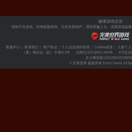
健康游戏忠告
抵制不良游戏，拒绝盗版游戏。注意自我保护，谨防受骗上当。
适度游戏益脑
客服中心
|
联系我们
|
用户协议
|
个人信息保护政策
|
Cookie政策
|
儿童个人
（署）网出证（皖）字第013号
京网文
[2025]0022-006号
ICP证
京
京公网安备
1101050203385
© 完美世界 版权所有 Perfect World.All Righ