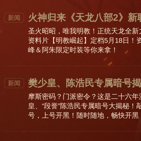
火神归来《天龙八部2》新职
新闻
圣火昭昭，唯我明教！正统天龙全新
资料片【明教崛起】定档5月18日！
峰＆阿朱限定时装等你来拿！
樊少皇、陈浩民专属暗号揭
新闻
摩斯密码？门派密令？这是二十六年沉
皇、“段誉”陈浩民专属暗号大揭秘！
号，上号开黑！随时随地，畅快开黑