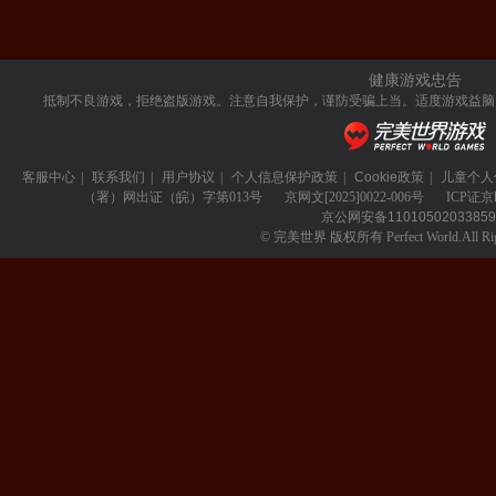
健康游戏忠告
抵制不良游戏，拒绝盗版游戏。注意自我保护，谨防受骗上当。
适度游戏益脑
客服中心
|
联系我们
|
用户协议
|
个人信息保护政策
|
Cookie政策
|
儿童个人
（署）网出证（皖）字第013号
京网文
[2025]0022-006号
ICP证
京
京公网安备
1101050203385
© 完美世界 版权所有 Perfect World.All Righ