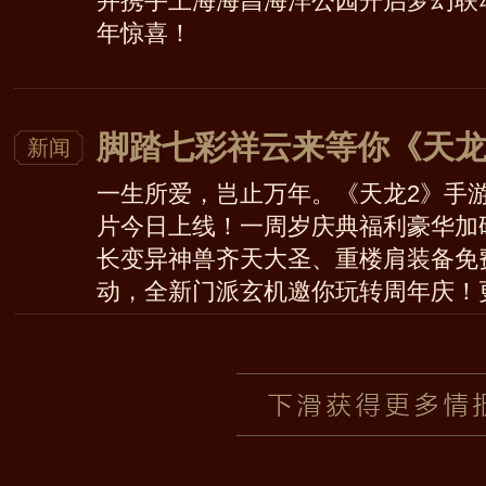
并携手上海海昌海洋公园开启梦幻联
年惊喜！
脚踏七彩祥云来等你《天龙
新闻
一生所爱，岂止万年。《天龙2》手
片今日上线！一周岁庆典福利豪华加
长变异神兽齐天大圣、重楼肩装备免
动，全新门派玄机邀你玩转周年庆！
等你相聚！